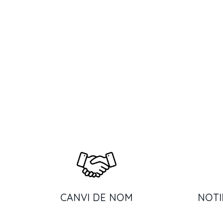
Vés
al
contingut
CANVI DE NOM
NOTI