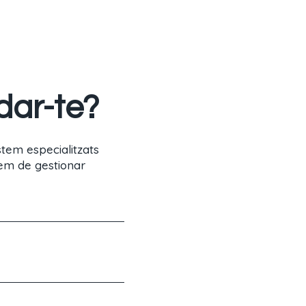
dar-te?
stem especialitzats
uem de gestionar