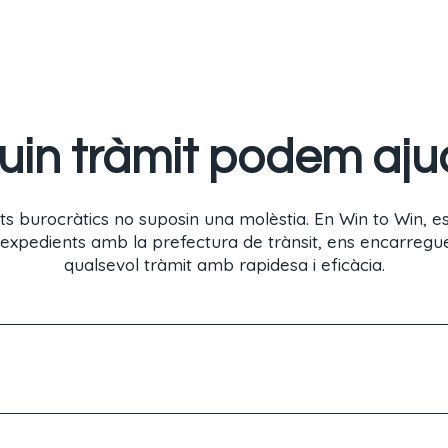
in tràmit podem aju
s burocràtics no suposin una molèstia. En Win to Win, e
’expedients amb la prefectura de trànsit, ens encarreg
qualsevol tràmit amb rapidesa i eficàcia.