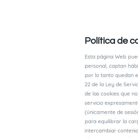
Vés
al
contingut
Política de c
Esta página Web puede
personal, captan hábit
por lo tanto quedan e
22 de la Ley de Servi
de las cookies que no
servicio expresamente 
(únicamente de sesión
para equilibrar la ca
intercambiar contenid