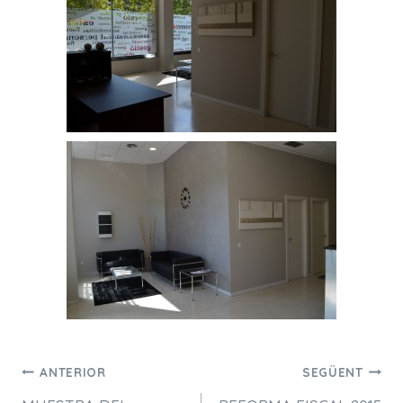
Navegació
ANTERIOR
SEGÜENT