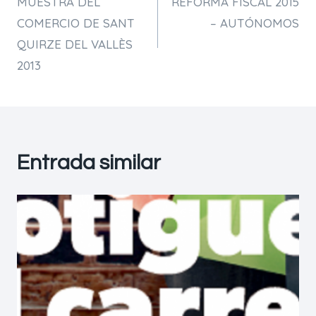
MUESTRA DEL
REFORMA FISCAL 2015
d'entrades
COMERCIO DE SANT
– AUTÓNOMOS
QUIRZE DEL VALLÈS
2013
Entrada similar