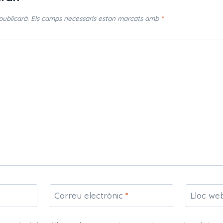
publicarà.
Els camps necessaris estan marcats amb
*
Correu electrònic
*
Lloc we