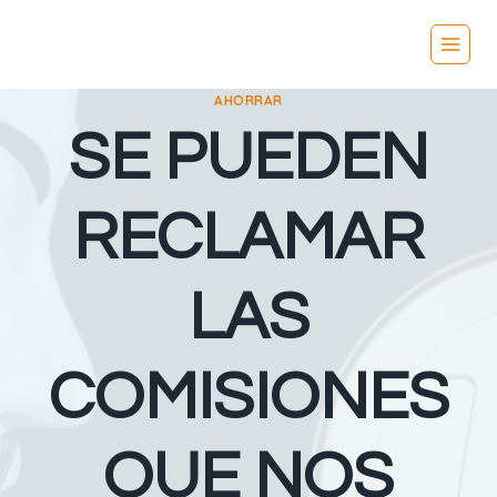
Vés
al
contingut
AHORRAR
SE PUEDEN
RECLAMAR
LAS
COMISIONES
QUE NOS